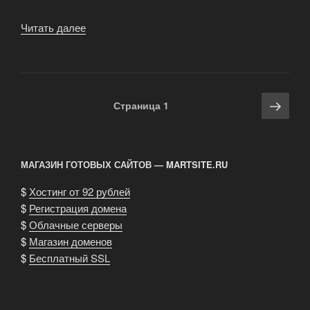
Читать далее
«Краткий
гид
по
методам
пивоварения»
Навигация
Сле
Страница
1
по
стра
записям
МАГАЗИН ГОТОВЫХ САЙТОВ — MARTSITE.RU
$
Хостинг от 92 рублей
$
Регистрация домена
$
Облачные серверы
$
Магазин доменов
$
Бесплатный SSL