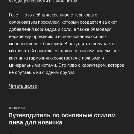
уходящей корнями в глубь веков.
Гозе — это лейпцигское пиво с терпковато-
солоноватым профилем, который создается за счет
добавления кориандра и соли, а также благодаря
верховому брожению и использованию особых
молочнокислых бактерий. В результате получается
мутноватый напиток со сложным, питким вкусом, где
кислинка гармонично сочетается с пряными и
минеральными нотами. Это пиво с характером, которое
не спутаешь ни с одним другим.
Читать далее
«Гозе
и
Берлинер
Вайссе:
ОПУБЛИКОВАНО
05.10.2023
Путеводитель по основным стилям
освежающая
пива для новичка
кислинка
для