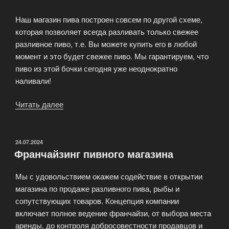
Наш магазин пива построен совсем по другой схеме,
которая позволяет всегда разливать только свежее
разливное пиво, т.е. Вы можете купить его в любой
момент и это будет свежее пиво. Мы гарантируем, что
пиво из этой бочки сегодня уже неоднократно
наливали!
Читать далее
«Где
можно
попить
пива
ОПУБЛИКОВАНО
24.07.2024
Франчайзинг пивного магазина
в
Москве?»
Мы с удовольствием окажем содействие в открытии
магазина по продаже разливного пива, рыбы и
сопутствующих товаров. Концепция компании
включает полное ведение франчайзи, от выбора места
аренды, до контроля добросовестности продавцов и