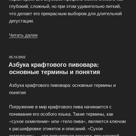
глубокий, сложный, но при этом удивительно питкий,
что делает его прекрасным выбором для длительной
дегустации.
Читать далее
«Портеры:
темное
пиво
с
ОПУБЛИКОВАНО
05.10.2022
Азбука крафтового пивовара:
богатой
основные термины и понятия
историей.»
Азбука крафтового пивовара: основные термины и
понятия
Погружение в мир крафтового пива начинается с
понимания его особого языка. Такие термины, как
«сухое охмеление» или «тело пива», являются ключом
к расшифровке этикеток и описаний. «Сухое
охмеление» — это популярная техника, при которой