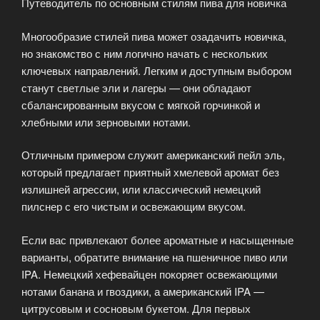
Путеводитель по основным стилям пива для новичка
жаркого
дня»
Многообразие стилей пива может озадачить новичка,
но знакомство с ним логично начать с нескольких
ключевых направлений. Легким и доступным выбором
станут светлые эли и лагеры — они обладают
сбалансированным вкусом с мягкой горчинкой и
хлебными или зерновыми нотами.
Отличным примером служит американский пейл эль,
который предлагает приятный хмелевой аромат без
излишней агрессии, или классический немецкий
пилснер с его чистым и освежающим вкусом.
Если вас привлекают более ароматные и насыщенные
варианты, обратите внимание на пшеничное пиво или
IPA. Немецкий хефевайцен покоряет освежающими
нотами банана и гвоздики, а американский IPA —
цитрусовым и сосновым букетом. Для первых