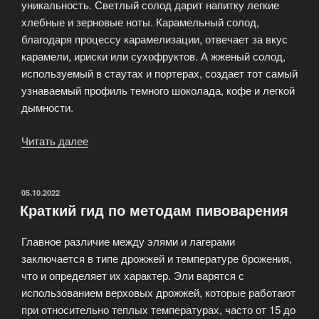
уникальность. Светлый солод дарит напитку легкие
хлебные и зерновые ноты. Карамельный солод,
благодаря процессу карамелизации, отвечает за вкус
карамели, ириски или сухофруктов. А жженый солод,
используемый в стаутах и портерах, создает тот самый
узнаваемый профиль темного шоколада, кофе и легкой
дымности.
Читать далее
«Солод
—
душа
пива:
ОПУБЛИКОВАНО
05.10.2022
Краткий гид по методам пивоварения
как
зерно
Главное различие между элями и лагерами
определяет
заключается в типе дрожжей и температуре брожения,
цвет
что и определяет их характер. Эли варятся с
и
использованием верховых дрожжей, которые работают
вкус»
при относительно теплых температурах, часто от 15 до