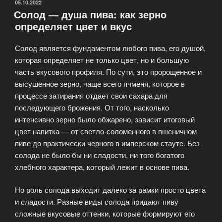
основные
ОПУБЛИКОВАНО
05.10.2022
Солод — душа пива: как зерно
термины
определяет цвет и вкус
и
понятия»
Солод является фундаментом любого пива, его душой,
которая определяет не только цвет, но и большую
часть вкусового профиля. По сути, это пророщенное и
высушенное зерно, чаще всего ячменя, которое в
процессе затирания отдает свои сахара для
последующего брожения. От того, насколько
интенсивно зерно было обжарено, зависит итоговый
цвет напитка — от светло-соломенного в пшеничном
пиве до практически черного в имперском стауте. Без
солода не было бы ни сладости, ни того богатого
хлебного характера, который лежит в основе пива.
Но роль солода выходит далеко за рамки просто цвета
и сладости. Разные виды солода придают пиву
сложные вкусовые оттенки, которые формируют его