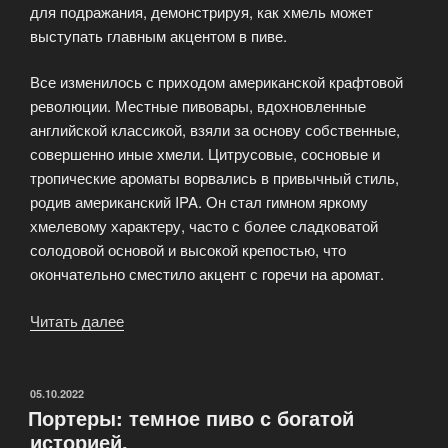
для подражания, демонстрируя, как хмель может
выступать главным акцентом в пиве.
Все изменилось с приходом американской крафтовой
революции. Местные пивовары, вдохновленные
английской классикой, взяли за основу собственные,
совершенно иные хмели. Цитрусовые, сосновые и
тропические ароматы ворвались в привычный стиль,
родив американский IPA. Он стал гимном яркому
хмелевому характеру, часто с более сладковатой
солодовой основой и высокой крепостью, что
окончательно сместило акцент с горечи на аромат.
Читать далее
«IPA:
от
английских
классик
ОПУБЛИКОВАНО
05.10.2022
Портеры: темное пиво с богатой
до
историей.
американских