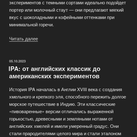
экспериментов с темными сортами идеально подойдет
портер или молочный стаут — они предлагают мягкий
вкус с шоколадными и кофейными оттенками при
минимальной горечи.
Читать далее
«Путеводитель
по
основным
стилям
ОПУБЛИКОВАНО
05.10.2023
IPA: от английских классик до
пива
американских экспериментов
для
новичка»
История IPA началась в Англии XVIII века с создания
хмельного и крепкого эля, способного пережить долгое
морское путешествие в Индию. Эти классические
«пивоваренные» версии отличались выраженной
горькостью, древесными и земляными нотами от
английских хмелей и имели умеренный градус. Они
стали прародителями целого мира и стали эталоном