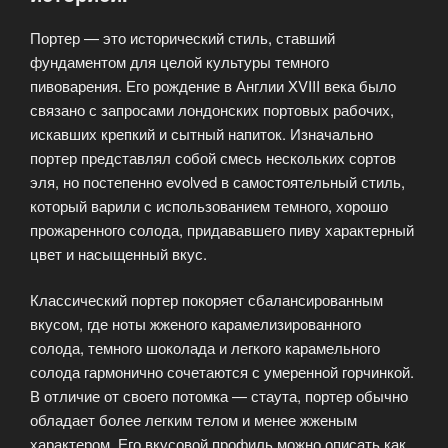
экспериментов»
Портер — это исторический стиль, ставший
фундаментом для целой культуры темного
пивоварения. Его рождение в Англии XVIII века было
связано с запросами лондонских портовых рабочих,
искавших крепкий и сытный напиток. Изначально
портер представлял собой смесь нескольких сортов
эля, но постепенно evolved в самостоятельный стиль,
который варили с использованием темного, хорошо
прожаренного солода, придававшего пиву характерный
цвет и насыщенный вкус.
Классический портер покоряет сбалансированным
вкусом, где ноты жженого карамелизированного
солода, темного шоколада и легкого карамельного
солода гармонично сочетаются с умеренной горчинкой.
В отличие от своего потомка — стаута, портер обычно
обладает более легким телом и менее жженым
характером. Его вкусовой профиль можно описать как